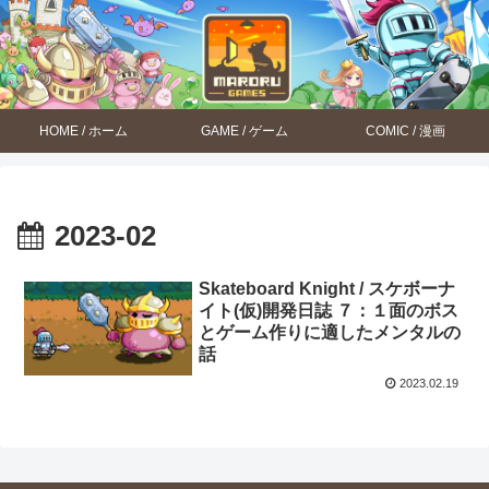
HOME / ホーム
GAME / ゲーム
COMIC / 漫画
2023-02
Skateboard Knight / スケボーナ
イト(仮)開発日誌 ７：１面のボス
とゲーム作りに適したメンタルの
話
2023.02.19