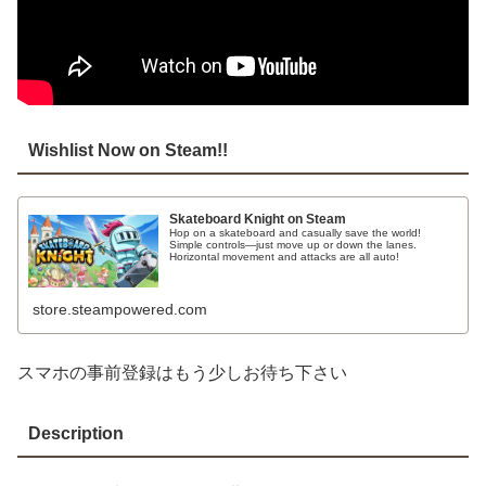
Wishlist Now on Steam!!
Skateboard Knight on Steam
Hop on a skateboard and casually save the world!
Simple controls—just move up or down the lanes.
Horizontal movement and attacks are all auto!
store.steampowered.com
スマホの事前登録はもう少しお待ち下さい
Description