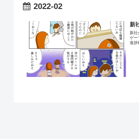
2022-02
新
新社
ゲー
進捗報告