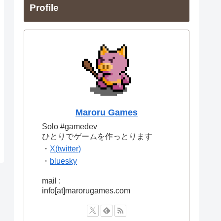
Profile
Maroru Games
Solo #gamedev
ひとりでゲームを作っとります
・
X(twitter)
・
bluesky
mail :
info[at]marorugames.com