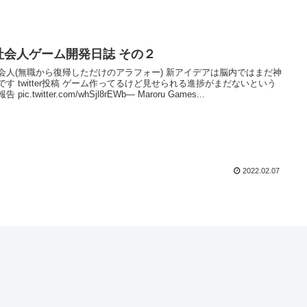
社会人ゲーム開発日誌 その２
会人(無職から復帰しただけのアラフォー) 新アイデアは脳内ではまだ神
です twitter投稿 ゲーム作ってるけど見せられる進捗がまだないという
 pic.twitter.com/whSjl8rEWb— Maroru Games...
2022.02.07